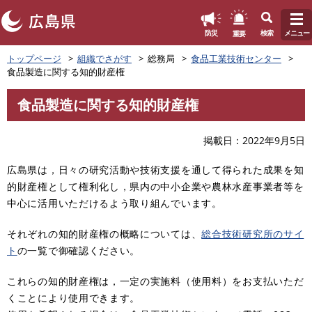
このページの本文へ
重要
防災
検索
メニュー
ペ
トップページ
組織でさがす
総務局
食品工業技術センター
ー
食品製造に関する知的財産権
ジ
の
食品製造に関する知的財産権
先
本
頭
文
で
掲載日
2022年9月5日
す
。
広島県は，日々の研究活動や技術支援を通して得られた成果を知
的財産権として権利化し，県内の中小企業や農林水産事業者等を
中心に活用いただけるよう取り組んでいます。
それぞれの知的財産権の概略については、
総合技術研究所のサイ
ト
の一覧で御確認ください。
これらの知的財産権は，一定の実施料（使用料）をお支払いただ
くことにより使用できます。