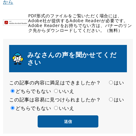
から
PDF形式のファイルをご覧いただく場合には、
Adobe社が提供するAdobe Readerが必要です。
Adobe Readerをお持ちでない方は、バナーのリン
ク先からダウンロードしてください。（無料）
みなさんの声を聞かせてくだ
さい
この記事の内容に満足はできましたか？
満
はい
足
どちらでもない
いいえ
この記事は容易に見つけられましたか？
度
容
はい
易
どちらでもない
いいえ
度