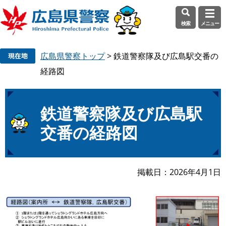
検索
メニュー
ペ
メ
広島県警察トップ
>
鉄道警察隊及び広島駅交番の
ー
ニ
ジ
ュ
経路図
の
ー
先
を
頭
飛
本
鉄道警察隊及び広島駅
で
ば
文
交番の経路図
す
し
。
て
本
文
掲載日
2026年4月1日
へ