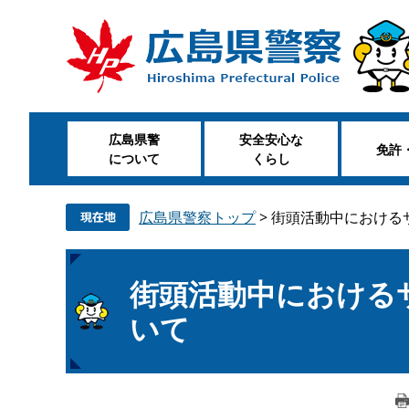
ペ
メ
ー
ニ
ジ
ュ
の
ー
先
を
頭
飛
広島県警
安全安心な
で
ば
免許
について
くらし
す
し
。
て
本
広島県警察トップ
>
街頭活動中における
文
へ
本
街頭活動中における
文
いて