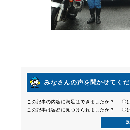
みなさんの声を聞かせてくだ
この記事の内容に満足はできましたか？
満
この記事は容易に見つけられましたか？
足
容
度
易
度