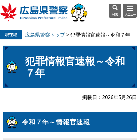
検索
メニュー
ペ
メ
広島県警察トップ
>
犯罪情報官速報～令和７年
ー
ニ
ジ
ュ
の
ー
本
先
を
犯罪情報官速報～令和
文
頭
飛
７年
で
ば
す
し
。
て
本
掲載日
2026年5月26日
文
へ
令和７年～情報官速報