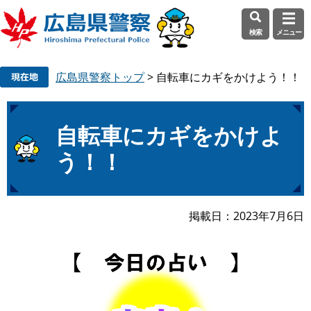
検索
メニュー
ペ
メ
広島県警察トップ
>
自転車にカギをかけよう！！
ー
ニ
ジ
ュ
の
ー
本
先
を
自転車にカギをかけよ
文
頭
飛
う！！
で
ば
す
し
。
て
本
掲載日
2023年7月6日
文
へ