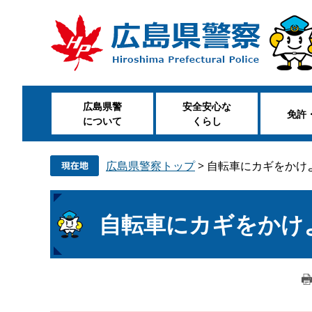
ペ
メ
ー
ニ
ジ
ュ
の
ー
先
を
頭
飛
広島県警
安全安心な
で
ば
免許
について
くらし
す
し
。
て
本
広島県警察トップ
>
自転車にカギをかけ
文
へ
本
自転車にカギをかけ
文