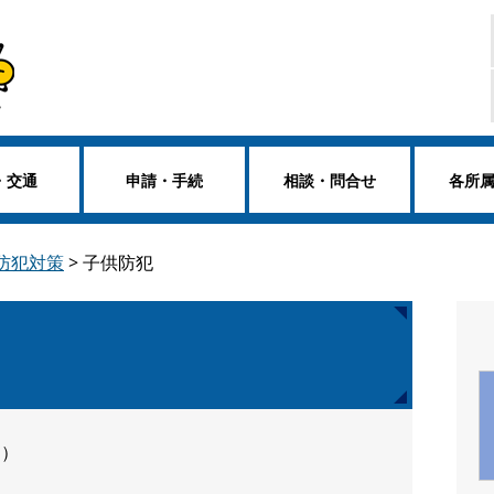
・交通
申請・手続
相談・問合せ
各所
 防犯対策
>
子供防犯
日