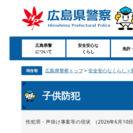
ペ
メ
ー
ニ
ジ
ュ
の
ー
先
を
頭
飛
広島県警
安全安心な
で
ば
免許
について
くらし
す
し
。
て
本
広島県警察トップ
>
安全安心なくらし >
文
へ
本
子供防犯
文
性犯罪・声掛け事案等の現状
2026年6月10