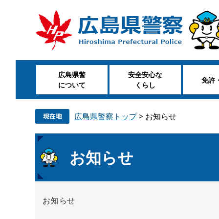
ペ
メ
ー
ニ
ジ
ュ
の
ー
先
を
頭
飛
広島県警
安全安心な
で
ば
免許
について
くらし
す
し
。
て
本
広島県警察トップ
>
お知らせ
文
へ
本
お知らせ
文
お知らせ