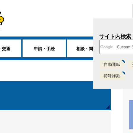
サイト内検索
・交通
申請・手続
相談・問合せ
各所
自動運転
特殊詐欺