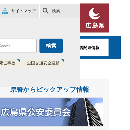
サイトマップ
検索
Foreign
閲覧補助
Language
属の紹介
統計
災害関連情報
死亡事故
全国交通安全運動
県警からピックアップ情報