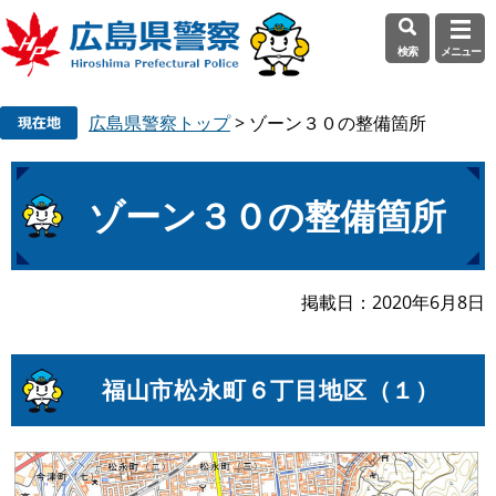
検索
メニュー
ペ
メ
広島県警察トップ
>
ゾーン３０の整備箇所
ー
ニ
ジ
ュ
の
ー
本
先
を
ゾーン３０の整備箇所
文
頭
飛
で
ば
す
し
掲載日
2020年6月8日
。
て
本
文
福山市松永町６丁目地区（１）
へ