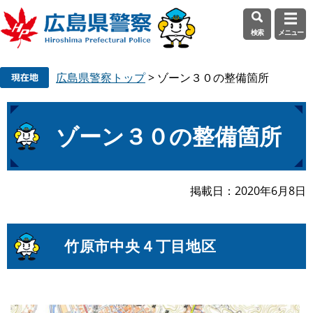
検索
メニュー
ペ
メ
広島県警察トップ
>
ゾーン３０の整備箇所
ー
ニ
ジ
ュ
の
ー
本
先
を
ゾーン３０の整備箇所
文
頭
飛
で
ば
す
し
掲載日
2020年6月8日
。
て
本
文
竹原市中央４丁目地区
へ