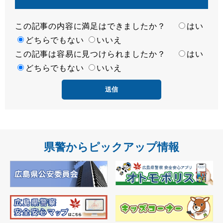
この記事の内容に満足はできましたか？
満
はい
足
どちらでもない
いいえ
この記事は容易に見つけられましたか？
度
容
はい
易
どちらでもない
いいえ
度
県警からピックアップ情報