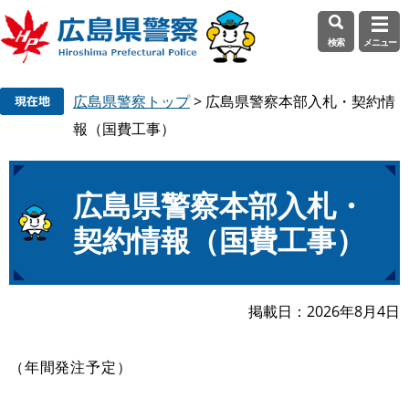
検索
メニュー
ペ
メ
広島県警察トップ
>
広島県警察本部入札・契約情
ー
ニ
ジ
ュ
報（国費工事）
の
ー
先
を
頭
飛
本
広島県警察本部入札・
で
ば
文
契約情報（国費工事）
す
し
。
て
本
文
掲載日
2026年8月4日
へ
（年間発注予定）