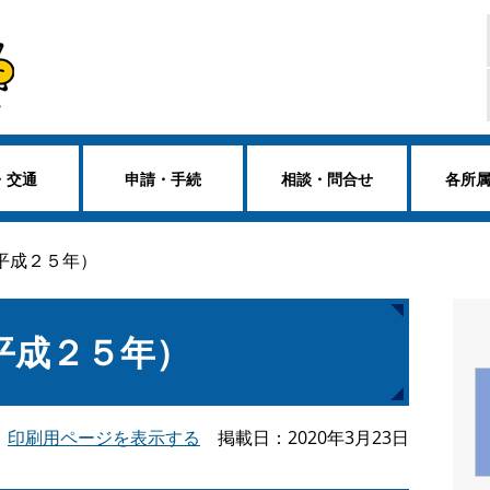
・交通
申請・手続
相談・問合せ
各所
平成２５年）
平成２５年）
印刷用ページを表示する
掲載日
2020年3月23日