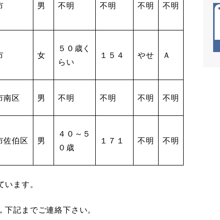
市
男
不明
不明
不明
不明
５０歳く
市
女
１５４
やせ
Ａ
らい
市南区
男
不明
不明
不明
不明
４０～５
市佐伯区
男
１７１
不明
不明
０歳
ています。
，下記までご連絡下さい。