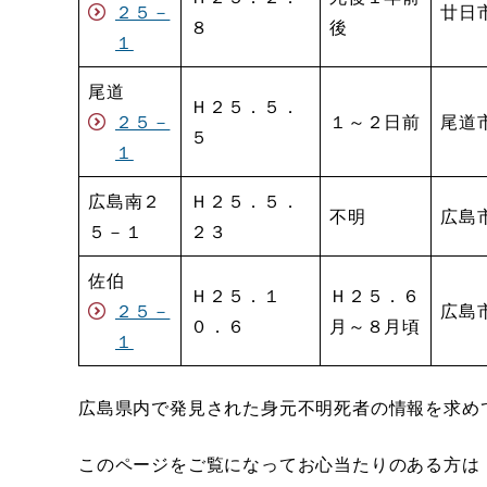
２５－
廿日
８
後
１
尾道
Ｈ２５．５．
２５－
１～２日前
尾道
５
１
広島南２
Ｈ２５．５．
不明
広島
５－１
２３
佐伯
Ｈ２５．１
Ｈ２５．６
２５－
広島
０．６
月～８月頃
１
広島県内で発見された身元不明死者の情報を求め
このページをご覧になってお心当たりのある方は