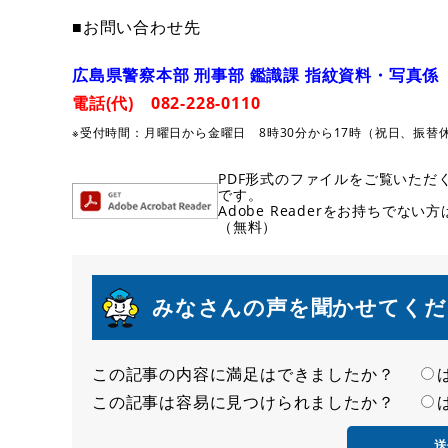
■お問い合わせ先
広島県警察本部 刑事部 鑑識課 指紋資料・写真係
電話(代) 082-228-0110
※受付時間：月曜日から金曜日 8時30分から17時（祝日、振替
PDF形式のファイルをご覧いただく場
です。
Adobe Readerをお持ちで
（無料）
みなさんの声を聞かせてくだ
この記事の内容に満足はできましたか？
満
この記事は容易に見つけられましたか？
足
容
度
易