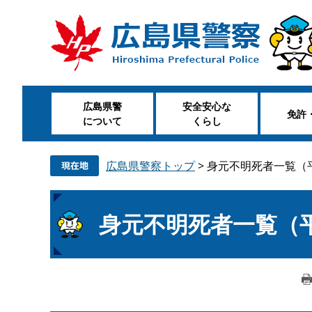
ペ
メ
ー
ニ
ジ
ュ
の
ー
先
を
頭
飛
広島県警
安全安心な
で
ば
免許
について
くらし
す
し
。
て
本
広島県警察トップ
>
身元不明死者一覧（
文
へ
本
身元不明死者一覧（
文