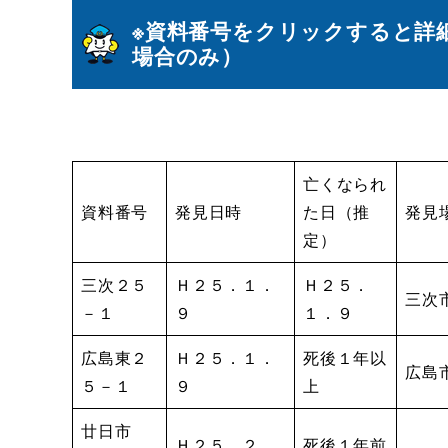
※資料番号をクリックすると詳
場合のみ）
亡くなられ
資料番号
発見日時
た日（推
発見
定）
三次２５
Ｈ２５．１．
Ｈ２５．
三次
－１
９
１．９
広島東２
Ｈ２５．１．
死後１年以
広島
５－１
９
上
廿日市
Ｈ２５．２．
死後１年前