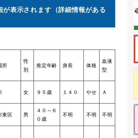
細が表示されます（詳細情報がある
性
血液
場所
推定年齢
身長
体格
別
型
市
女
９５歳
１４０
やせ
Ａ
４０～６
市東区
男
不明
不明
不明
０歳