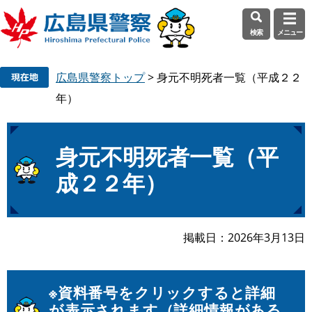
検索
メニュー
ペ
メ
広島県警察トップ
>
身元不明死者一覧（平成２２
ー
ニ
ジ
ュ
年）
の
ー
先
を
頭
飛
本
身元不明死者一覧（平
で
ば
文
成２２年）
す
し
。
て
本
文
掲載日
2026年3月13日
へ
※資料番号をクリックすると詳細
が表示されます（詳細情報がある