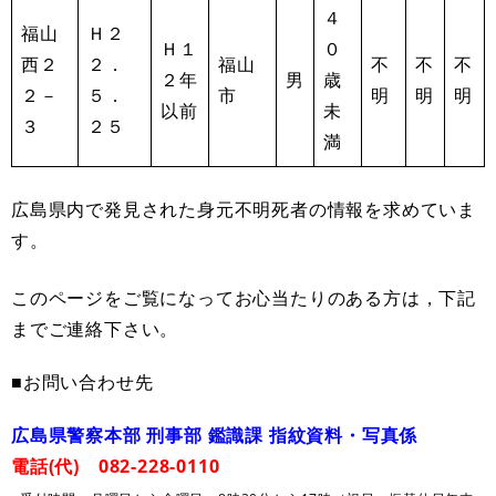
４
福山
Ｈ２
Ｈ１
０
西２
２．
福山
不
不
不
２年
男
歳
２－
５．
市
明
明
明
以前
未
３
２５
満
広島県内で発見された身元不明死者の情報を求めていま
す。
このページをご覧になってお心当たりのある方は，下記
までご連絡下さい。
■お問い合わせ先
広島県警察本部 刑事部 鑑識課 指紋資料・写真係
電話(代) 082-228-0110