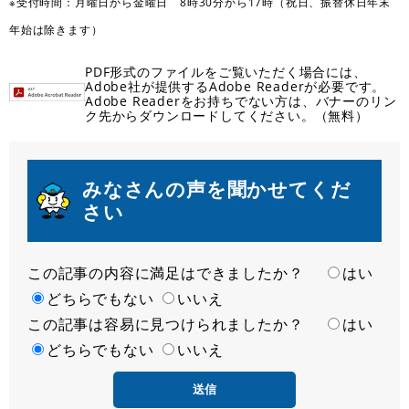
※受付時間：月曜日から金曜日 8時30分から17時（祝日、振替休日年末
年始は除きます）
PDF形式のファイルをご覧いただく場合には、
Adobe社が提供するAdobe Readerが必要です。
Adobe Readerをお持ちでない方は、バナーのリン
ク先からダウンロードしてください。（無料）
みなさんの声を聞かせてくだ
さい
この記事の内容に満足はできましたか？
満
はい
足
どちらでもない
いいえ
この記事は容易に見つけられましたか？
度
容
はい
易
どちらでもない
いいえ
度