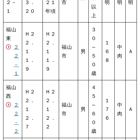
２－
３．
２１
市
明
明
明
以
１
２０
年頃
上
福山
３
Ｈ２
Ｈ２
東
０
２．
２．
１
２
福山
～
中
１
１
男
６
Ａ
２
市
５
肉
１．
１．
８
－
０
９
９
１
歳
福山
４
Ｈ２
Ｈ２
西
５
２．
２．
１
２
福山
～
中
１
１
男
７
Ａ
２
市
６
肉
２．
２．
６
－
０
７
２
２
歳