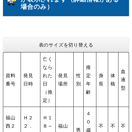
場合のみ）
表のサイズを切り替える
亡く
なら
推
血
資料
発見
れた
発見
性
定
身
体
液
番号
日時
日
場所
別
年
長
格
型
（推
齢
定）
４
福山
Ｈ２
Ｈ１
０
西２
２．
８～
福山
不
不
不
男
歳