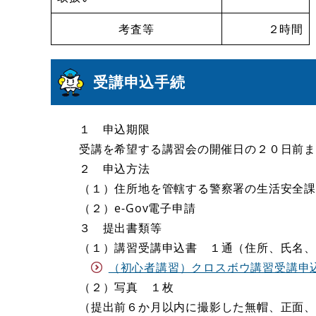
考査等
２時間
受講申込手続
１ 申込期限
受講を希望する講習会の開催日の２０日前
２ 申込方法
（１）住所地を管轄する警察署の生活安全
（２）e-Gov電子申請
３ 提出書類等
（１）講習受講申込書 １通（住所、氏名
（初心者講習）クロスボウ講習受講申込書 (
（２）写真 １枚
（提出前６か月以内に撮影した無帽、正面