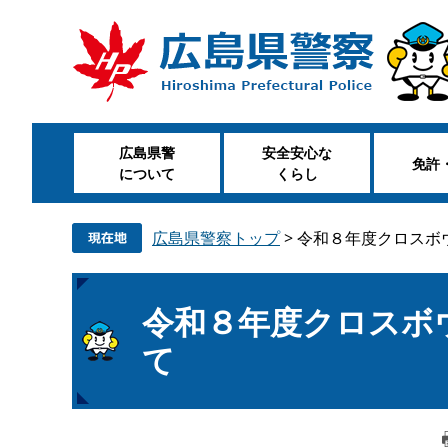
ペ
メ
ー
ニ
ジ
ュ
の
ー
先
を
頭
飛
広島県警
安全安心な
で
ば
免許
について
くらし
す
し
。
て
本
広島県警察トップ
>
令和８年度クロスボ
文
へ
本
令和８年度クロスボ
文
て