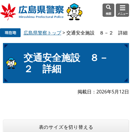
検索
メニュー
ペ
メ
広島県警察トップ
>
交通安全施設 ８－２ 詳細
ー
ニ
ジ
ュ
の
ー
本
先
を
交通安全施設 ８－
文
頭
飛
２ 詳細
で
ば
す
し
。
て
本
掲載日
2026年5月12日
文
へ
表のサイズを切り替える