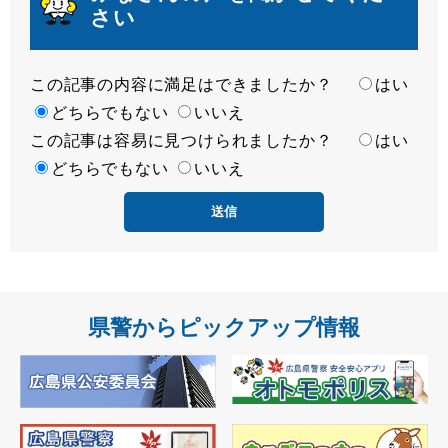
さい
この記事の内容に満足はできましたか？
満
はい
足
どちらでもない
いいえ
この記事は容易に見つけられましたか？
度
容
はい
易
どちらでもない
いいえ
度
県警からピックアップ情報