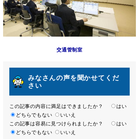
交通管制室
みなさんの声を聞かせてくだ
さい
この記事の内容に満足はできましたか？
満
はい
足
どちらでもない
いいえ
この記事は容易に見つけられましたか？
度
容
はい
易
どちらでもない
いいえ