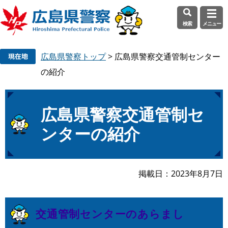
検索
メニュー
ペ
メ
広島県警察トップ
>
広島県警察交通管制センター
ー
ニ
ジ
ュ
の紹介
の
ー
先
を
頭
飛
本
広島県警察交通管制セ
で
ば
文
ンターの紹介
す
し
。
て
本
文
掲載日
2023年8月7日
へ
交通管制センターのあらまし