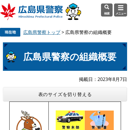
検索
メニュー
ペ
メ
広島県警察トップ
>
広島県警察の組織概要
ー
ニ
ジ
ュ
の
ー
本
先
を
広島県警察の組織概要
文
頭
飛
で
ば
す
し
掲載日
2023年8月7日
。
て
本
表のサイズを切り替える
文
へ