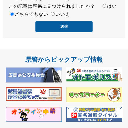
この記事は容易に見つけられましたか？
度
容
はい
易
どちらでもない
いいえ
度
県警からピックアップ情報