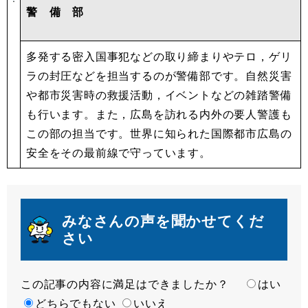
警 備 部
多発する密入国事犯などの取り締まりやテロ，ゲリ
ラの封圧などを担当するのが警備部です。自然災害
や都市災害時の救援活動，イベントなどの雑踏警備
も行います。また，広島を訪れる内外の要人警護も
この部の担当です。世界に知られた国際都市広島の
安全をその最前線で守っています。
みなさんの声を聞かせてくだ
さい
この記事の内容に満足はできましたか？
満
はい
足
どちらでもない
いいえ