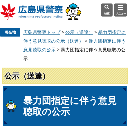
検索
メニュー
ペ
メ
広島県警察トップ
>
公示（送達）
>
暴力団指定に
ー
ニ
ジ
ュ
伴う意見聴取の公示（送達）
>
暴力団指定に伴う
の
ー
意見聴取の公示
>
暴力団指定に伴う意見聴取の公
先
を
示
頭
飛
で
ば
公示（送達）
す
し
。
て
本
文
本
暴力団指定に伴う意見
へ
文
聴取の公示