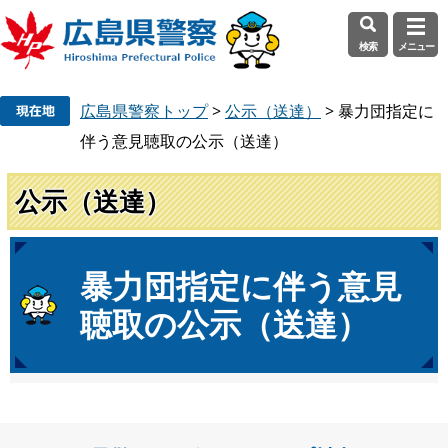
検索
メニュー
ペ
メ
広島県警察トップ
>
公示（送達）
>
暴力団指定に
ー
ニ
ジ
ュ
伴う意見聴取の公示（送達）
の
ー
先
を
公示（送達）
頭
飛
で
ば
す
し
本
暴力団指定に伴う意見
。
て
文
本
聴取の公示（送達）
文
へ