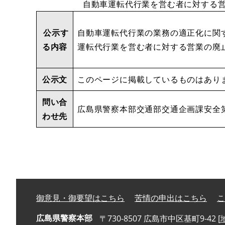
自動車運転代行業を営む者に対する営
公示す
自動車運転代行業の業務の適正化に関す
る内容
運転代行業を営む者に対する営業の廃
公示文
このページに掲載しているものはあり
問い合
広島県警察本部交通部交通企画課安全
わせ先
御意見・御要望はこちら
苦情の申出はこちら
こ
広島県警察本部
〒730-8507 広島市中区基町9-42 [