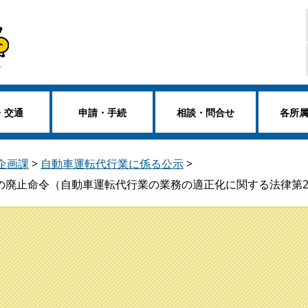
・交通
申請・手続
相談・問合せ
各所
企画課
>
自動車運転代行業に係る公示
>
の廃止命令（自動車運転代行業の業務の適正化に関する法律第2