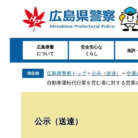
ペ
メ
ー
ニ
ジ
ュ
の
ー
先
を
頭
飛
広島県警
安全安心な
で
ば
免許
について
くらし
す
し
。
て
本
広島県警察トップ
>
公示（送達）
>
交通
文
自動車運転代行業を営む者に対する営業
へ
公示（送達）