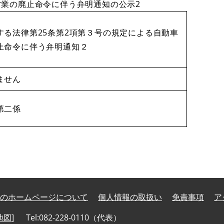
業の廃止命令に伴う弁明通知の公示2
る法律第25条第2項第３号の規定による自動車
止命令に伴う弁明通知２
ません
第二係
のホームページについて
個人情報の取扱い
免責事項
ア
地図
]
Tel:082-228-0110（代表）