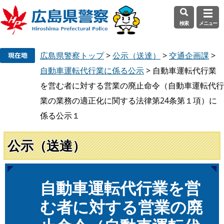
検索
メニュー
ペ
メ
広島県警察トップ
>
公示（送達）
>
交通企画課
>
ー
ニ
ジ
ュ
自動車運転代行業に係る公示
>
自動車運転代行業
の
ー
を営む者に対する営業の廃止命令（自動車運転代行
先
を
業の業務の適正化に関する法律第24条第１項）に
頭
飛
係る公示１
で
ば
す
し
。
て
公示（送達）
本
文
へ
本
自動車運転代行業を営
文
む者に対する営業の廃