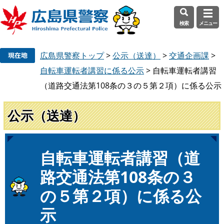
検索
メニュー
ペ
メ
広島県警察トップ
>
公示（送達）
>
交通企画課
>
ー
ニ
ジ
ュ
自転車運転者講習に係る公示
>
自転車運転者講習
の
ー
（道路交通法第108条の３の５第２項）に係る公示
先
を
頭
飛
公示（送達）
で
ば
す
し
。
て
本
本
自転車運転者講習（道
文
文
路交通法第108条の３
へ
の５第２項）に係る公
示