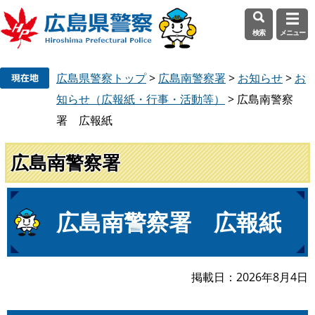
検索
メニュー
ペ
メ
広島県警察トップ
>
広島南警察署
>
お知らせ
>
お
ー
ニ
ジ
ュ
知らせ（広報紙・行事・活動等）
>
広島南警察
の
ー
署 広報紙
先
を
頭
飛
広島南警察署
で
ば
す
し
。
て
本
本
広島南警察署 広報紙
文
文
へ
掲載日
2026年8月4日