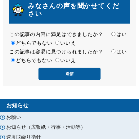
みなさんの声を聞かせてくだ
さい
この記事の内容に満足はできましたか？
満
はい
足
どちらでもない
いいえ
この記事は容易に見つけられましたか？
度
容
はい
易
どちらでもない
いいえ
度
お知らせ
お願い
お知らせ（広報紙・行事・活動等）
速度取締り指針