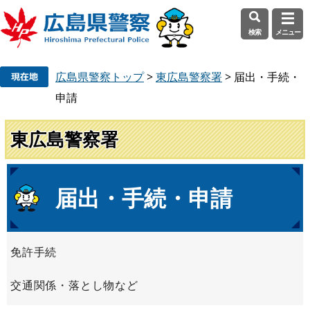
検索
メニュー
ペ
メ
広島県警察トップ
>
東広島警察署
>
届出・手続・
ー
ニ
ジ
ュ
申請
の
ー
先
を
東広島警察署
頭
飛
で
ば
す
し
本
届出・手続・申請
。
て
文
本
文
へ
免許手続
交通関係・落とし物など