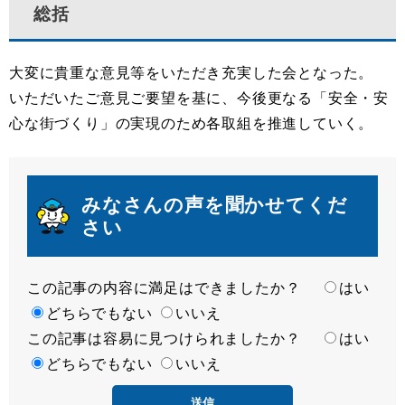
総括
大変に貴重な意見等をいただき充実した会となった。
いただいたご意見ご要望を基に、今後更なる「安全・安
心な街づくり」の実現のため各取組を推進していく。
みなさんの声を聞かせてくだ
さい
この記事の内容に満足はできましたか？
満
はい
足
どちらでもない
いいえ
この記事は容易に見つけられましたか？
度
容
はい
易
どちらでもない
いいえ
度