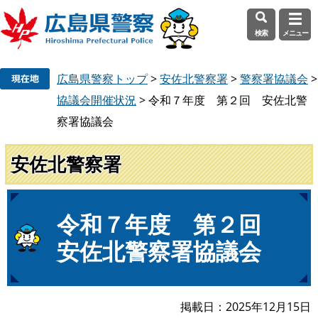
検索
メニュー
ペ
メ
広島県警察トップ
>
安佐北警察署
>
警察署協議会
>
ー
ニ
ジ
ュ
協議会開催状況
>
令和７年度 第２回 安佐北警
の
ー
察署協議会
先
を
頭
飛
安佐北警察署
で
ば
す
し
。
て
本
本
令和７年度 第２回
文
文
安佐北警察署協議会
へ
掲載日
2025年12月15日