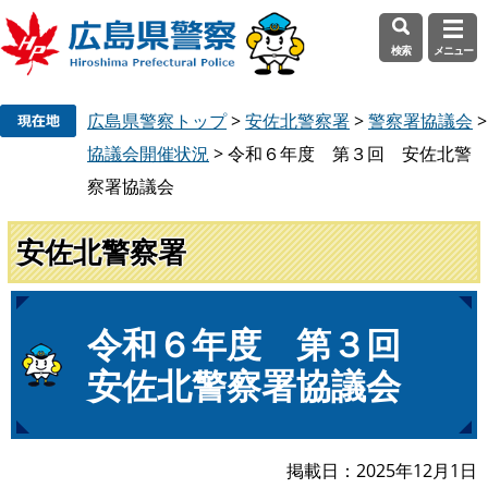
検索
メニュー
ペ
メ
広島県警察トップ
>
安佐北警察署
>
警察署協議会
>
ー
ニ
ジ
ュ
協議会開催状況
>
令和６年度 第３回 安佐北警
の
ー
察署協議会
先
を
頭
飛
安佐北警察署
で
ば
す
し
。
て
本
本
令和６年度 第３回
文
文
安佐北警察署協議会
へ
掲載日
2025年12月1日