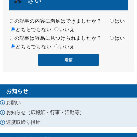
さい
この記事の内容に満足はできましたか？
満
はい
足
どちらでもない
いいえ
この記事は容易に見つけられましたか？
度
容
はい
易
どちらでもない
いいえ
度
お知らせ
お願い
お知らせ（広報紙・行事・活動等）
速度取締り指針