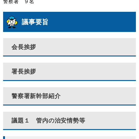
警察署 ９名
議事要旨
会長挨拶
署長挨拶
警察署新幹部紹介
議題１ 管内の治安情勢等