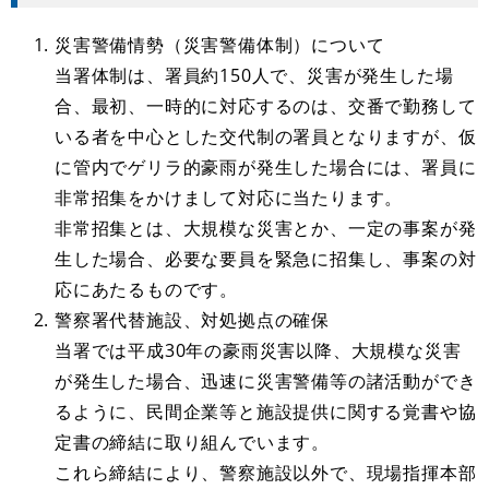
災害警備情勢（災害警備体制）について
当署体制は、署員約150人で、災害が発生した場
合、最初、一時的に対応するのは、交番で勤務して
いる者を中心とした交代制の署員となりますが、仮
に管内でゲリラ的豪雨が発生した場合には、署員に
非常招集をかけまして対応に当たります。
非常招集とは、大規模な災害とか、一定の事案が発
生した場合、必要な要員を緊急に招集し、事案の対
応にあたるものです。
警察署代替施設、対処拠点の確保
当署では平成30年の豪雨災害以降、大規模な災害
が発生した場合、迅速に災害警備等の諸活動ができ
るように、民間企業等と施設提供に関する覚書や協
定書の締結に取り組んでいます。
これら締結により、警察施設以外で、現場指揮本部