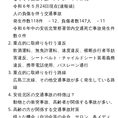
令和６年５月24日現在(速報値)
人の負傷を伴う交通事故
発生件数118件 －12、負傷者数147人 －11
令和６年中の安佐北警察署管内交通死亡事故発生件
数０件
重点的に取締りを行う違反
飲酒運転、無免許運転、速度違反、横断歩行者等妨
害違反、シートベルト・チャイルドシート装着義務
違反、携帯電話使用、バスレーン通行
重点的に取締りを行う路線
広島三次線、その他交通事故が多く発生している路
線
安佐北区の交通事故の特徴は？
動物との衝突事故、高齢者が関係する事故が多い。
高齢の方が関係する交通事故対策
様々な機会（自治会等の会合、サロン、各メディ