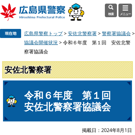
検索
メニュー
ペ
メ
広島県警察トップ
>
安佐北警察署
>
警察署協議会
>
ー
ニ
ジ
ュ
協議会開催状況
>
令和６年度 第１回 安佐北警
の
ー
察署協議会
先
を
頭
飛
安佐北警察署
で
ば
す
し
。
て
本
本
令和６年度 第１回
文
文
安佐北警察署協議会
へ
掲載日
2024年8月1日