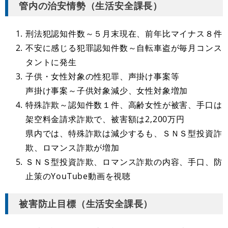
管内の治安情勢（生活安全課長）
刑法犯認知件数～５月末現在、前年比マイナス８件
不安に感じる犯罪認知件数～自転車盗が毎月コンス
タントに発生
子供・女性対象の性犯罪、声掛け事案等
声掛け事案～子供対象減少、女性対象増加
特殊詐欺
～認知件数１件、高齢女性が被害、手口は
架空料金請求詐欺で、被害額は2,200万円
県内では、特殊詐欺は減少するも、ＳＮＳ型投資詐
欺、ロマンス詐欺が増加
ＳＮＳ型投資詐欺、ロマンス詐欺の内容、手口、防
止策のYouTube動画を視聴
被害防止目標（生活安全課長）