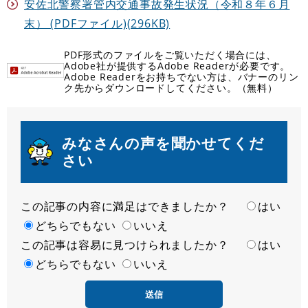
安佐北警察署管内交通事故発生状況（令和８年６月
末） (PDFファイル)(296KB)
PDF形式のファイルをご覧いただく場合には、
Adobe社が提供するAdobe Readerが必要です。
Adobe Readerをお持ちでない方は、バナーのリン
ク先からダウンロードしてください。（無料）
みなさんの声を聞かせてくだ
さい
この記事の内容に満足はできましたか？
満
はい
足
どちらでもない
いいえ
この記事は容易に見つけられましたか？
度
容
はい
易
どちらでもない
いいえ
度