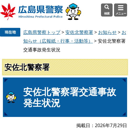
検索
メニュー
ペ
メ
広島県警察トップ
>
安佐北警察署
>
お知らせ
>
お
ー
ニ
ジ
ュ
知らせ（広報紙・行事・活動等）
>
安佐北警察署
の
ー
交通事故発生状況
先
を
頭
飛
安佐北警察署
で
ば
す
し
。
て
本
本
安佐北警察署交通事故
文
文
発生状況
へ
掲載日
2026年7月29日