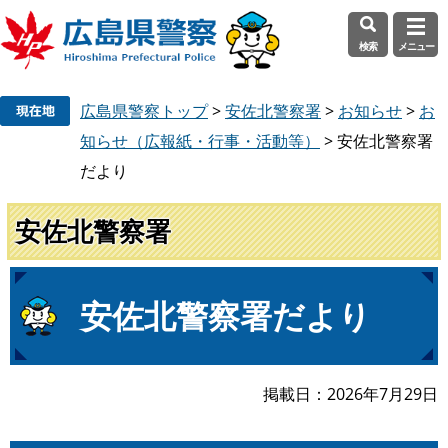
検索
メニュー
ペ
メ
広島県警察トップ
>
安佐北警察署
>
お知らせ
>
お
ー
ニ
ジ
ュ
知らせ（広報紙・行事・活動等）
>
安佐北警察署
の
ー
だより
先
を
頭
飛
安佐北警察署
で
ば
す
し
。
て
本
本
安佐北警察署だより
文
文
へ
掲載日
2026年7月29日