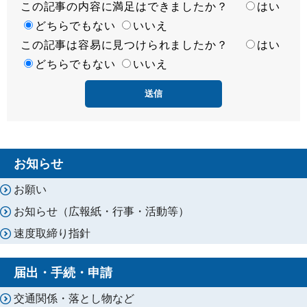
この記事の内容に満足はできましたか？
満
はい
足
どちらでもない
いいえ
この記事は容易に見つけられましたか？
度
容
はい
易
どちらでもない
いいえ
度
お知らせ
お願い
お知らせ（広報紙・行事・活動等）
速度取締り指針
届出・手続・申請
交通関係・落とし物など