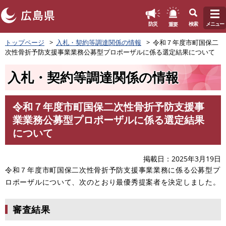
このページの本文へ
重要
防災
検索
メニュー
ペ
トップページ
入札・契約等調達関係の情報
令和７年度市町国保二
ー
次性骨折予防支援事業業務公募型プロポーザルに係る選定結果について
ジ
の
入札・契約等調達関係の情報
先
頭
で
令和７年度市町国保二次性骨折予防支援事
す
本
業業務公募型プロポーザルに係る選定結果
。
文
について
掲載日
2025年3月19日
令和７年度市町国保二次性骨折予防支援事業業務に係る公募型プ
ロポーザルについて、次のとおり最優秀提案者を決定しました。
審査結果