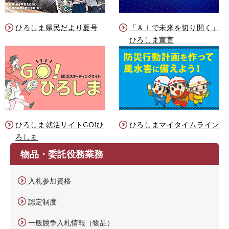
ひろしま県民だより夏号
「ＡＩで未来を切り開く」
ひろしま宣言
ひろしま就活サイトGO!ひ
ひろしまマイタイムライン
ろしま
物品・委託役務業務
入札参加資格
認定制度
一般競争入札情報（物品）