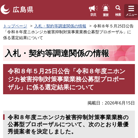
このページの本文へ
重要
防災
検索
メニュー
ペ
トップページ
入札・契約等調達関係の情報
令和８年５月25日公告
ー
「令和８年度ニホンジカ被害抑制対策事業業務公募型プロポーザル」に
ジ
係る選定結果について
の
先
入札・契約等調達関係の情報
頭
で
す
令和８年５月25日公告「令和８年度ニホン
。
本
ジカ被害抑制対策事業業務公募型プロポー
文
ザル」に係る選定結果について
掲載日
2026年6月15日
令和８年度ニホンジカ被害抑制対策事業業務の
公募型プロポーザルについて、次のとおり最優
秀提案者を決定しました。