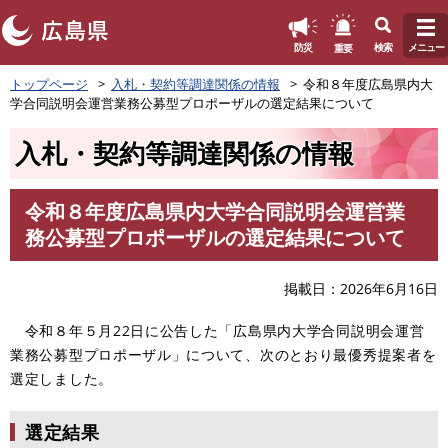
このページの本文へ
重要
防災
検索
メニュー
ペ
トップページ
入札・契約等調達関係の情報
令和８年度広島県内大
ー
学合同説明会運営業務公募型プロポーザルの選定結果について
ジ
の
入札・契約等調達関係の情報
先
頭
で
令和８年度広島県内大学合同説明会運営業
す
本
務公募型プロポーザルの選定結果について
。
文
掲載日
2026年6月16日
令和８年５月22日に公告した「広島県内大学合同説明会運営
業務公募型プロポーザル」について、次のとおり最優秀提案者を
選定しました。
選定結果