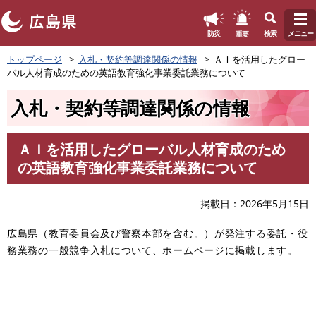
このページの本文へ
重要
防災
検索
メニュー
ペ
トップページ
入札・契約等調達関係の情報
ＡＩを活用したグロー
ー
バル人材育成のための英語教育強化事業委託業務について
ジ
の
入札・契約等調達関係の情報
先
頭
で
ＡＩを活用したグローバル人材育成のため
す
本
の英語教育強化事業委託業務について
。
文
掲載日
2026年5月15日
広島県（教育委員会及び警察本部を含む。）が発注する委託・役
務業務の一般競争入札について、ホームページに掲載します。