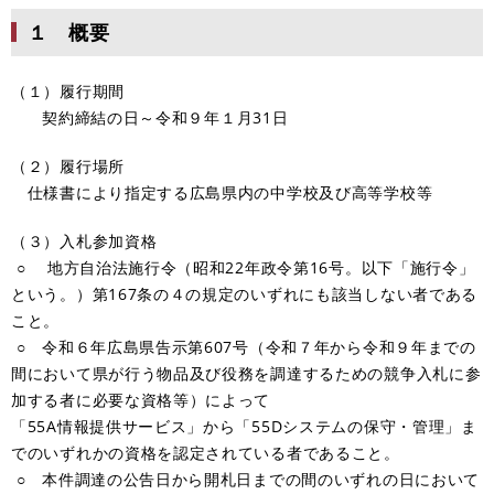
１ 概要
（１）履行期間
契約締結の日～令和９年１月31日
（２）履行場所
仕様書により指定する広島県内の中学校及び高等学校等
（３）入札参加資格
○ 地方自治法施行令（昭和22年政令第16号。以下「施行令」
という。）第167条の４の規定のいずれにも該当しない者である
こと。
○ 令和６年広島県告示第607号（令和７年から令和９年までの
間において県が行う物品及び役務を調達するための競争入札に参
加する者に必要な資格等）によって
「55A情報提供サービス」から「55Dシステムの保守・管理」ま
でのいずれかの資格を認定されている者であること。
○ 本件調達の公告日から開札日までの間のいずれの日において