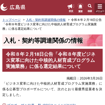
このページの本文へ
重要
防災
検索
メニュー
ペ
トップページ
入札・契約等調達関係の情報
令和８年２月18日公告
ー
「令和８年度ビジネス変革に向けた中核的人材育成プログラム実施業
ジ
務」に係る選定結果について
の
先
入札・契約等調達関係の情報
頭
で
す
令和８年２月18日公告「令和８年度ビジネ
。
本
ス変革に向けた中核的人材育成プログラム
文
実施業務」に係る選定結果について
掲載日
2026年3月26日
「ビジネス変革に向けた中核的人材育成プログラム実施業務」に
係る公募型プロポーザルについて、次のとおり最優秀提案者を決
定しました。