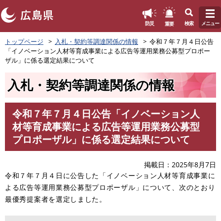
このページの本文へ
重要
防災
検索
メニュー
ペ
トップページ
入札・契約等調達関係の情報
令和７年７月４日公告
ー
「イノベーション人材等育成事業による広告等運用業務公募型プロポー
ジ
ザル」に係る選定結果について
の
先
入札・契約等調達関係の情報
頭
で
す
令和７年７月４日公告「イノベーション人
。
本
材等育成事業による広告等運用業務公募型
文
プロポーザル」に係る選定結果について
掲載日
2025年8月7日
令和７年７月４日に公告した「イノベーション人材等育成事業に
よる広告等運用業務公募型プロポーザル」について、次のとおり
最優秀提案者を選定しました。