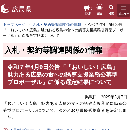
このページの本文へ
重要
防災
検索
メニュー
ペ
トップページ
入札・契約等調達関係の情報
令和７年4月9日公告
ー
「「おいしい！広島」魅力ある広島の食への誘導支援業務公募型プロポ
ジ
ーザル」に係る選定結果について
の
先
入札・契約等調達関係の情報
頭
で
す
令和７年4月9日公告「「おいしい！広島」
。
本
魅力ある広島の食への誘導支援業務公募型
文
プロポーザル」に係る選定結果について
掲載日
2025年5月7日
「おいしい！広島」魅力ある広島の食への誘導支援業務に係る公
募型プロポーザルについて、次のとおり最優秀提案者を決定しま
した。