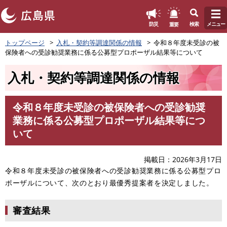
このページの本文へ
重要
防災
検索
メニュー
ペ
トップページ
入札・契約等調達関係の情報
令和８年度未受診の被
ー
保険者への受診勧奨業務に係る公募型プロポーザル結果等について
ジ
の
入札・契約等調達関係の情報
先
頭
で
令和８年度未受診の被保険者への受診勧奨
す
本
業務に係る公募型プロポーザル結果等につ
。
文
いて
掲載日
2026年3月17日
令和８年度未受診の被保険者への受診勧奨業務に係る公募型プロ
ポーザルについて、次のとおり最優秀提案者を決定しました。
審査結果