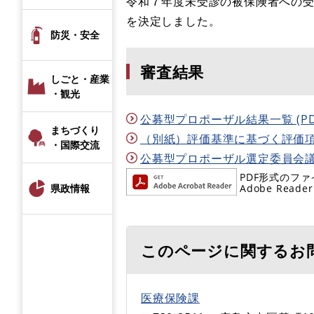
令和７年度未受診の被保険者への
を決定しました。
防災・安全
審査結果
しごと・産業
・観光
公募型プロポーザル結果一覧 (PDF
まちづくり
（別紙）評価基準に基づく評価項目別
・国際交流
公募型プロポーザル選定委員会議事要旨
PDF形式のファ
Adobe R
県政情報
このページに関するお
医療保険課