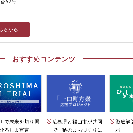
番52号
ちらから
おすすめコンテンツ
Ｉで未来を切り開
徹底解
広島県と福山市が共同
ひろしま宣言
ボ
で、鞆のまちづくりに