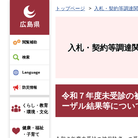
ペ
トップページ
入札・契約等調達
ー
ジ
の
先
頭
閲覧補助
入札・契約等調達
で
す
検索
。
Language
防災情報
令和７年度未受診の
本
文
ーザル結果等につい
くらし・教育
・環境・文化
健康・福祉
・子育て