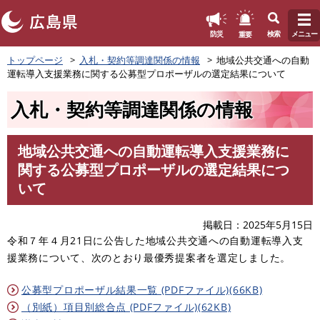
このページの本文へ
重要
防災
検索
メニュー
ペ
トップページ
入札・契約等調達関係の情報
地域公共交通への自動
ー
運転導入支援業務に関する公募型プロポーザルの選定結果について
ジ
の
入札・契約等調達関係の情報
先
頭
で
地域公共交通への自動運転導入支援業務に
す
本
関する公募型プロポーザルの選定結果につ
。
文
いて
掲載日
2025年5月15日
令和７年４月21日に公告した地域公共交通への自動運転導入支
援業務について、次のとおり最優秀提案者を選定しました。
公募型プロポーザル結果一覧 (PDFファイル)(66KB)
（別紙）項目別総合点 (PDFファイル)(62KB)