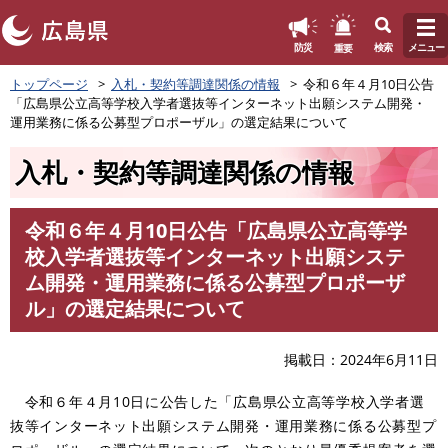
このページの本文へ
重要
防災
検索
メニュー
ペ
トップページ
入札・契約等調達関係の情報
令和６年４月10日公告
ー
「広島県公立高等学校入学者選抜等インターネット出願システム開発・
ジ
運用業務に係る公募型プロポーザル」の選定結果について
の
先
入札・契約等調達関係の情報
頭
で
す
令和６年４月10日公告「広島県公立高等学
。
本
校入学者選抜等インターネット出願システ
文
ム開発・運用業務に係る公募型プロポーザ
ル」の選定結果について
掲載日
2024年6月11日
令和６年４月10日に公告した「広島県公立高等学校入学者選
抜等インターネット出願システム開発・運用業務に係る公募型プ