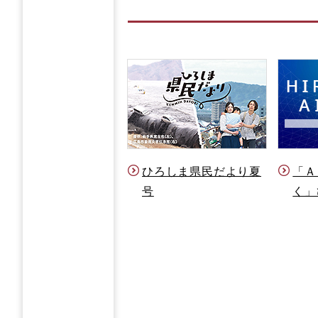
ひろしま県民だより夏
「Ａ
号
く」