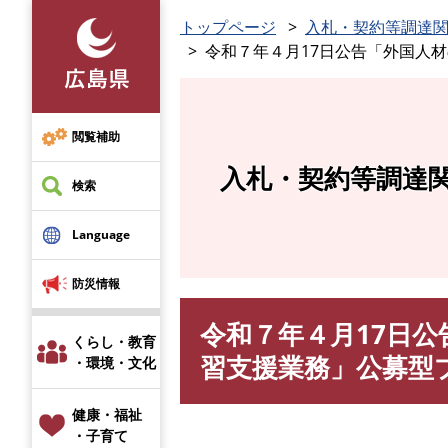
ペ
トップページ
入札・契約等調達
ー
令和７年４月17日公告「外国人
ジ
の
先
頭
閲覧補助
で
入札・契約等調達
す
検索
。
Language
防災情報
令和７年４月17日
本
くらし・教育
文
習支援業務」公募型
・環境・文化
健康・福祉
・子育て