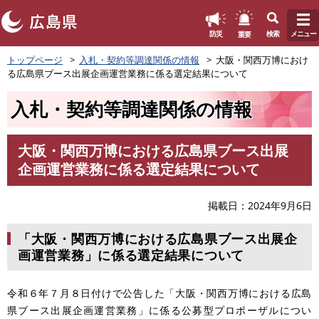
このページの本文へ
重要
防災
検索
メニュー
ペ
トップページ
入札・契約等調達関係の情報
大阪・関西万博におけ
ー
る広島県ブース出展企画運営業務に係る選定結果について
ジ
の
入札・契約等調達関係の情報
先
頭
で
大阪・関西万博における広島県ブース出展
す
本
企画運営業務に係る選定結果について
。
文
掲載日
2024年9月6日
「大阪・関西万博における広島県ブース出展企
画運営業務」に係る選定結果について
令和６年７月８日付けで公告した「大阪・関西万博における広島
県ブース出展企画運営業務」に係る公募型プロポーザルについ