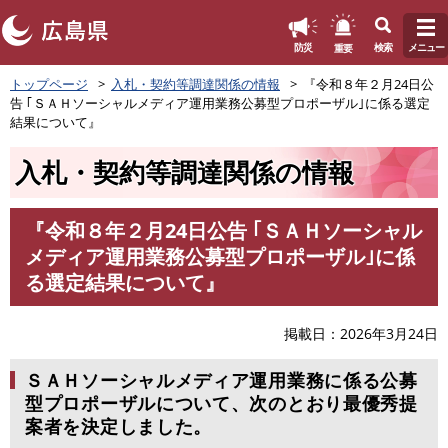
このページの本文へ
重要
防災
検索
メニュー
ペ
トップページ
入札・契約等調達関係の情報
『令和８年２月24日公
ー
告 ｢ＳＡＨソーシャルメディア運用業務公募型プロポーザル｣に係る選定
ジ
結果について』
の
先
入札・契約等調達関係の情報
頭
で
す
『令和８年２月24日公告 ｢ＳＡＨソーシャル
。
本
メディア運用業務公募型プロポーザル｣に係
文
る選定結果について』
掲載日
2026年3月24日
ＳＡＨソーシャルメディア運用業務に係る公募
型プロポーザルについて、次のとおり最優秀提
案者を決定しました。