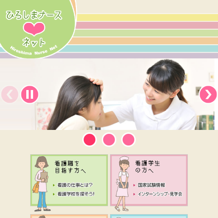
前のスライド
停止
1
2
3