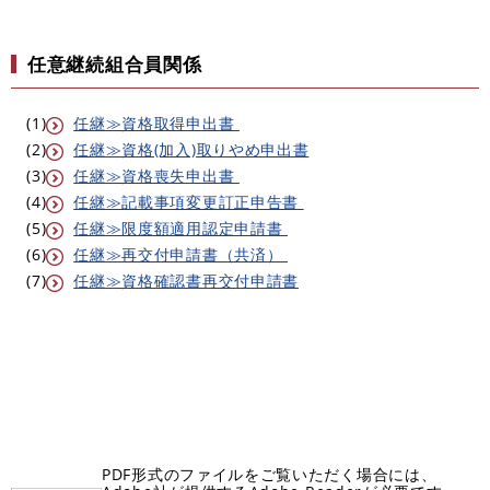
任意継続組合員関係
(1)
任継≫資格取得申出書
(2)
任継≫資格(加入)取りやめ申出書
(3)
任継≫資格喪失申出書
(4)
任継≫記載事項変更訂正申告書
(5)​
任継≫限度額適用認定申請書
(6)​
任継≫再交付申請書（共済）
(7)
任継≫資格確認書再交付申請書
​​
PDF形式のファイルをご覧いただく場合には、