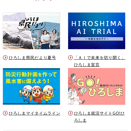
ひろしま県民だより夏号
「ＡＩで未来を切り開く」
ひろしま宣言
ひろしまマイタイムライン
ひろしま就活サイトGO!ひ
ろしま