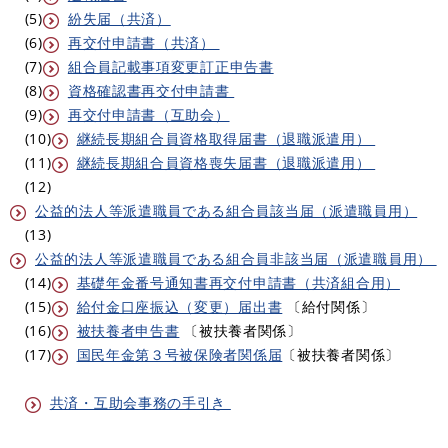
(5)
紛失届（共済）
(6)
再交付申請書（共済）
(7)
組合員記載事項変更訂正申告書
(8)
資格確認書再交付申請書
(9)
再交付申請書（互助会）
(10)
継続長期組合員資格取得届書（退職派遣用）
(11)
継続長期組合員資格喪失届書（退職派遣用）
(12)
公益的法人等派遣職員である組合員該当届（派遣職員用）
(13)
公益的法人等派遣職員である組合員非該当届（派遣職員用）
(14)
基礎年金番号通知書再交付申請書（共済組合用）
(15)
給付金口座振込（変更）届出書
〔給付関係〕
(16)
被扶養者申告書
〔被扶養者関係〕
(17)
国民年金第３号被保険者関係届
〔被扶養者関係〕
共済・互助会事務の手引き