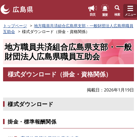
このページの本文へ
重要
防災
検索
メニュー
ペ
トップページ
地方職員共済組合広島県支部・一般財団法人広島県職員
ー
互助会
様式ダウンロード（掛金・資格関係）
ジ
の
地方職員共済組合広島県支部・一般
先
頭
財団法人広島県職員互助会
で
す
。
様式ダウンロード（掛金・資格関係）
本
文
掲載日
2026年1月19日
様式ダウンロード
掛金・標準報酬関係