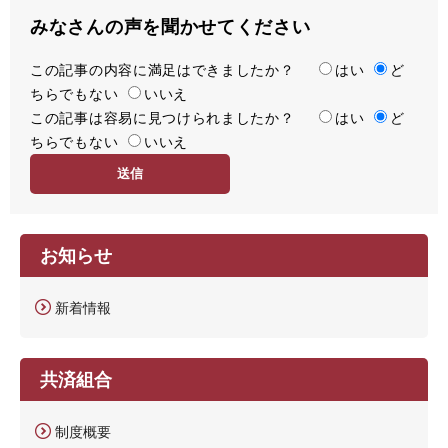
みなさんの声を聞かせてください
この記事の内容に満足はできましたか？
満
はい
ど
ちらでもない
足
いいえ
この記事は容易に見つけられましたか？
度
容
はい
ど
ちらでもない
易
いいえ
度
お知らせ
新着情報
共済組合
制度概要