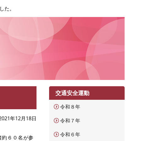
した。
交通安全運動
令和８年
2021年12月18日
令和７年
令和６年
者約６０名が参