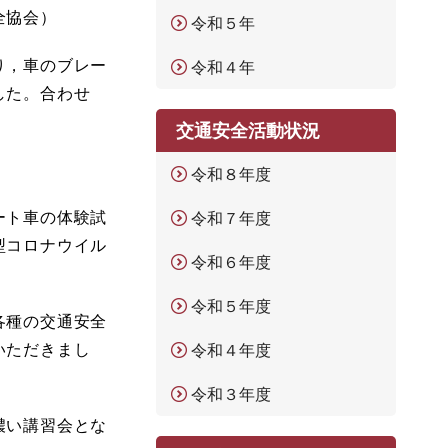
全協会）
令和５年
り，車のブレー
令和４年
した。合わせ
交通安全活動状況
令和８年度
ート車の体験試
令和７年度
型コロナウイル
令和６年度
令和５年度
各種の交通安全
いただきまし
令和４年度
令和３年度
濃い講習会とな