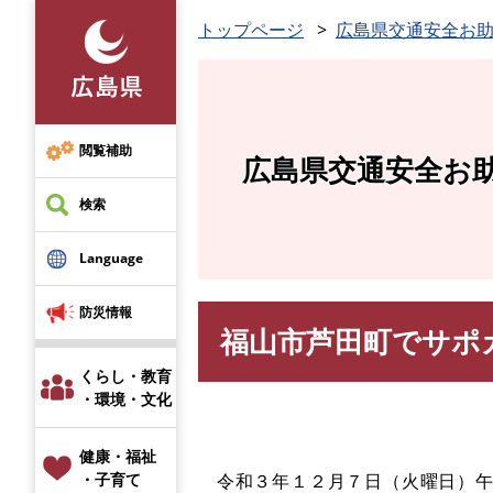
ペ
トップページ
広島県交通安全お
ー
ジ
の
先
頭
閲覧補助
広島県交通安全お
で
す
検索
。
Language
防災情報
福山市芦田町でサポ
本
文
くらし・教育
・環境・文化
健康・福祉
令和３年１２月７日（火曜日）午
・子育て