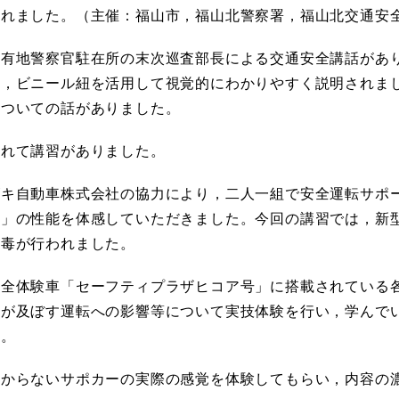
されました。（主催：福山市，福山北警察署，福山北交通安
有地警察官駐在所の末次巡査部長による交通安全講話があ
を，ビニール紐を活用して視覚的にわかりやすく説明されま
についての話がありました。
れて講習がありました。
キ自動車株式会社の協力により，二人一組で安全運転サポ
キ」の性能を体感していただきました。今回の講習では，新
消毒が行われました。
全体験車「セーフティプラザヒコア号」に搭載されている
化が及ぼす運転への影響等について実技体験を行い，学んで
た。
からないサポカーの実際の感覚を体験してもらい，内容の