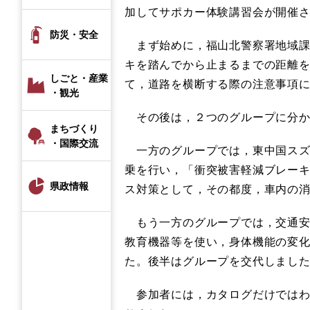
加してサポカー体験講習会が開催
防災・安全
まず始めに，福山北警察署地域課
キを踏んでから止まるまでの距離
しごと・産業
て，道路を横断する際の注意事項
・観光
その後は，２つのグループに分か
まちづくり
・国際交流
一方のグループでは，東中国スズ
乗を行い，「衝突被害軽減ブレー
県政情報
ス対策として，その都度，車内の
もう一方のグループでは，交通安
教育機器等を使い，身体機能の変
た。後半はグループを交代しまし
参加者には，カタログだけではわ