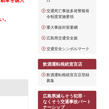
自動車を購入
日
交通死亡事故多発警報発
令制度実施要領
い。
重大事故対策要綱
広島県交通安全旗
交通安全シンボルマーク
飲酒運転根絶宣言店
飲酒運転根絶宣言店登録
募集
広島県減らそう犯罪・
なくそう交通事故パート
ナーシップ