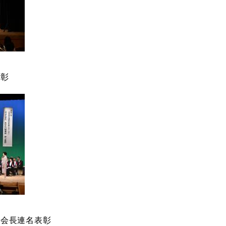
彰
会長連名表彰