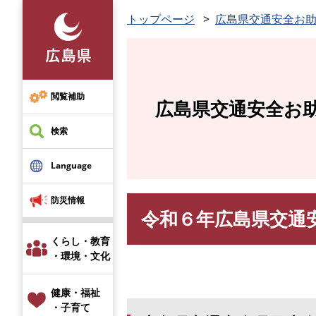
ペ
トップページ
広島県交通安全お
ー
ジ
の
先
頭
閲覧補助
広島県交通安全お
で
す
検索
。
Language
防災情報
令和６年広島県交通
本
文
くらし・教育
・環境・文化
健康・福祉
・子育て