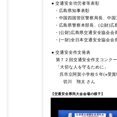
● 交通安全功労者等表彰
・広島県知事表彰
・中国四国管区警察局長、中国五
・広島県警察本部長、(公財)広
・(公財)広島県交通安全協会会
・(一財)全日本交通安全協会会長
● 交通安全作文発表
第７２回交通安全作文コンクー
「大切な人を守るために」
呉市立阿賀小学校５年(※受賞時
切川 翔太 さん
　【交通安全県民大会会場の様子】