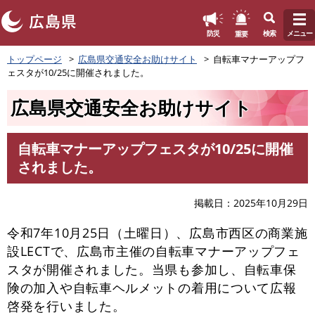
このページの本文へ
重要
防災
検索
メニュー
ペ
トップページ
広島県交通安全お助けサイト
自転車マナーアップフ
ー
ェスタが10/25に開催されました。
ジ
の
広島県交通安全お助けサイト
先
頭
で
自転車マナーアップフェスタが10/25に開催
す
本
されました。
。
文
掲載日
2025年10月29日
令和7年10月25日（土曜日）、広島市西区の商業施
設LECTで、広島市主催の自転車マナーアップフェ
スタが開催されました。当県も参加し、自転車保
険の加入や自転車ヘルメットの着用について広報
啓発を行いました。