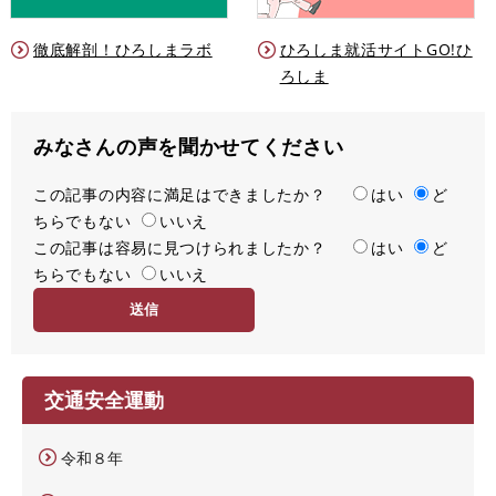
徹底解剖！ひろしまラボ
ひろしま就活サイトGO!ひ
ろしま
みなさんの声を聞かせてください
この記事の内容に満足はできましたか？
満
はい
ど
ちらでもない
足
いいえ
この記事は容易に見つけられましたか？
度
容
はい
ど
ちらでもない
易
いいえ
度
交通安全運動
令和８年