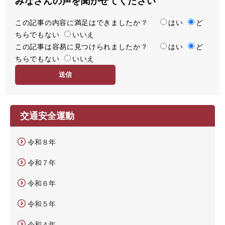
みなさんの声を聞かせてください
この記事の内容に満足はできましたか？
満
はい
ど
ちらでもない
足
いいえ
この記事は容易に見つけられましたか？
度
容
はい
ど
ちらでもない
易
いいえ
度
交通安全運動
令和８年
令和７年
令和６年
令和５年
令和４年