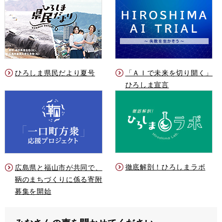
ひろしま県民だより夏号
「ＡＩで未来を切り開く」
ひろしま宣言
徹底解剖！ひろしまラボ
広島県と福山市が共同で、
鞆のまちづくりに係る寄附
募集を開始