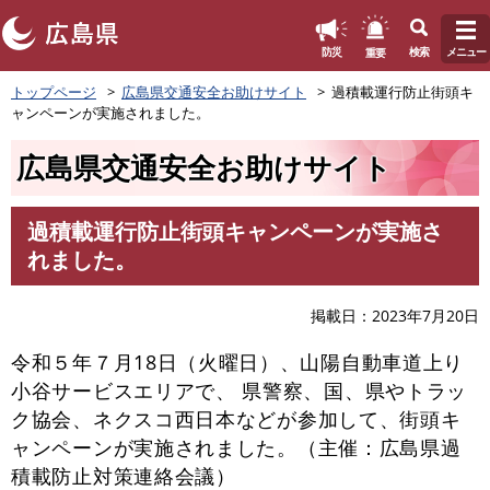
このページの本文へ
重要
防災
検索
メニュー
ペ
トップページ
広島県交通安全お助けサイト
過積載運行防止街頭キ
ー
ャンペーンが実施されました。
ジ
の
広島県交通安全お助けサイト
先
頭
で
過積載運行防止街頭キャンペーンが実施さ
す
本
れました。
。
文
掲載日
2023年7月20日
令和５年７月18日（火曜日）、山陽自動車道上り
小谷サービスエリアで、 県警察、国、県やトラッ
ク協会、ネクスコ西日本などが参加して、街頭キ
ャンペーンが実施されました。（主催：広島県過
積載防止対策連絡会議）