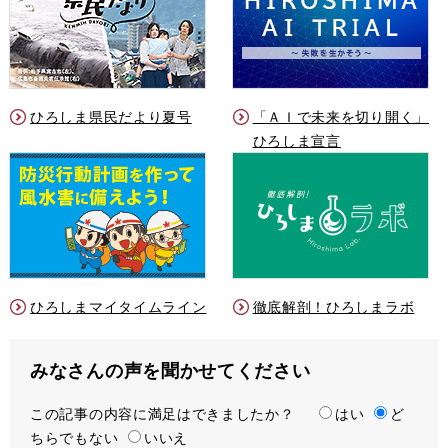
ひろしま県民だより夏号
「ＡＩで未来を切り開く」
ひろしま宣言
ひろしまマイタイムライン
徹底解剖！ひろしまラボ
みなさんの声を聞かせてください
この記事の内容に満足はできましたか？
満
はい
ど
ちらでもない
足
いいえ