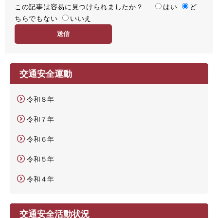
この記事は容易に見つけられましたか？
度
容
はい
ど
ちらでもない
易
いいえ
度
交通安全運動
令和８年
令和７年
令和６年
令和５年
令和４年
交通安全活動状況