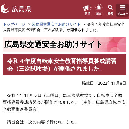
このページの本文へ
重要
防災
検索
メニュー
ペ
トップページ
広島県交通安全お助けサイト
令和４年度自転車安全
ー
教育指導員養成講習会（三次試験場）が開催されました。
ジ
の
広島県交通安全お助けサイト
先
頭
で
令和４年度自転車安全教育指導員養成講習
す
本
会（三次試験場）が開催されました。
。
文
掲載日
2022年11月8日
令和４年11月５日（土曜日）に三次試験場で，自転車安全教
育指導員養成講習会が
開催されました。（主催：広島県自転車安
全教育推進委員会）
講習会は，次の内容で行われました。